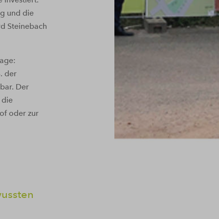
ng und die
rd Steinebach
lage:
. der
bar. Der
 die
f oder zur
wussten