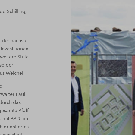
go Schilling,
 der nächste
 Investitionen
 weitere Stufe
so der
us Weichel.
e
walter Paul
durch das
gesamte Pfaff-
s mit BPD ein
h orientiertes
investiert.