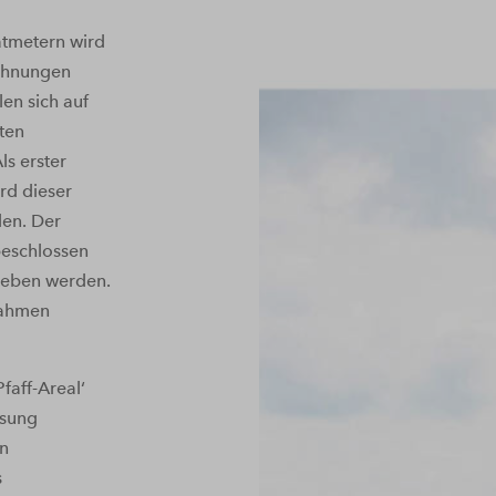
atmetern wird
ohnungen
en sich auf
ten
s erster
rd dieser
den. Der
eschlossen
geben werden.
nahmen
aff-Areal‘
ssung
in
s