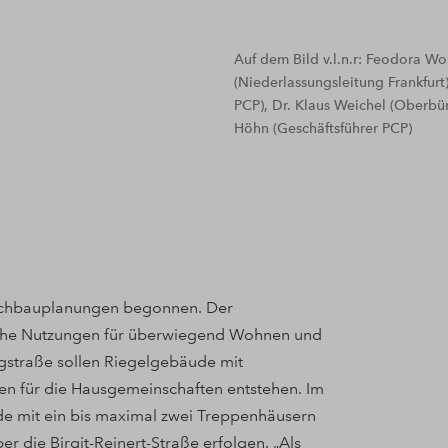
Auf dem Bild v.l.n.r: Feodora Wol
(Niederlassungsleitung Frankfurt
PCP), Dr. Klaus Weichel (Oberbür
Höhn (Geschäftsführer PCP)
Hochbauplanungen begonnen. Der
äche Nutzungen für überwiegend Wohnen und
gstraße sollen Riegelgebäude mit
 für die Hausgemeinschaften entstehen. Im
de mit ein bis maximal zwei Treppenhäusern
er die Birgit-Reinert-Straße erfolgen. „Als