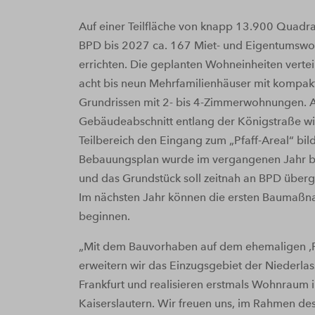
Auf einer Teilfläche von knapp 13.900 Quadr
BPD bis 2027 ca. 167 Miet- und Eigentumsw
errichten. Die geplanten Wohneinheiten verteil
acht bis neun Mehrfamilienhäuser mit kompak
Grundrissen mit 2- bis 4-Zimmerwohnungen. Al
Gebäudeabschnitt entlang der Königstraße wi
Teilbereich den Eingang zum „Pfaff-Areal“ bil
Bebauungsplan wurde im vergangenen Jahr b
und das Grundstück soll zeitnah an BPD über
Im nächsten Jahr können die ersten Baumaß
beginnen.
„Mit dem Bauvorhaben auf dem ehemaligen ‚Pf
erweitern wir das Einzugsgebiet der Niederla
Frankfurt und realisieren erstmals Wohnraum 
Kaiserslautern. Wir freuen uns, im Rahmen de