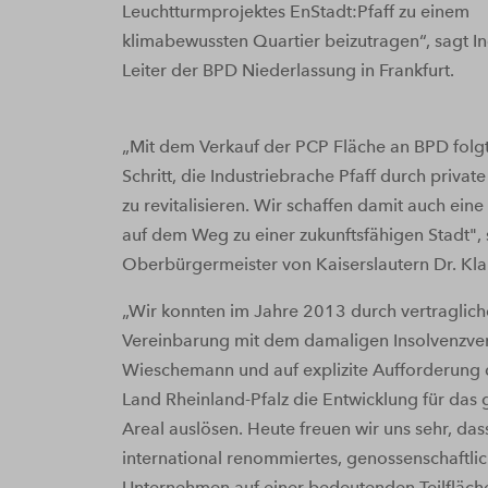
Leuchtturmprojektes EnStadt:Pfaff zu einem
klimabewussten Quartier beizutragen“, sagt In
Leiter der BPD Niederlassung in Frankfurt.
„Mit dem Verkauf der PCP Fläche an BPD folgt
Schritt, die Industriebrache Pfaff durch private
zu revitalisieren. Wir schaffen damit auch eine
auf dem Weg zu einer zukunftsfähigen Stadt", 
Oberbürgermeister von Kaiserslautern Dr. Kla
„Wir konnten im Jahre 2013 durch vertraglich
Vereinbarung mit dem damaligen Insolvenzver
Wieschemann und auf explizite Aufforderung 
Land Rheinland-Pfalz die Entwicklung für das 
Areal auslösen. Heute freuen wir uns sehr, das
international renommiertes, genossenschaftlic
Unternehmen auf einer bedeutenden Teilfläche 