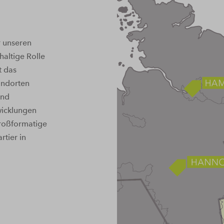
r unseren
haltige Rolle
t das
andorten
und
wicklungen
großformatige
tier in