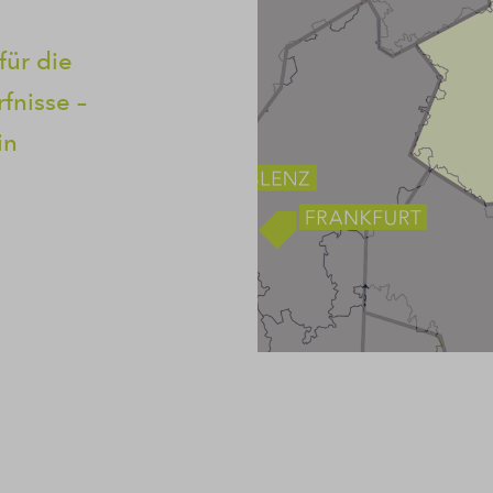
für die
fnisse –
in