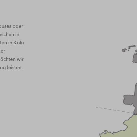
ouses oder
nschen in
ten in Köln
der
öchten wir
ng leisten.