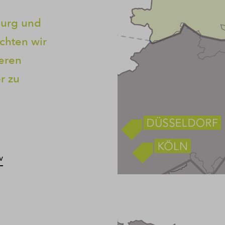
burg und
chten wir
seren
r zu
v