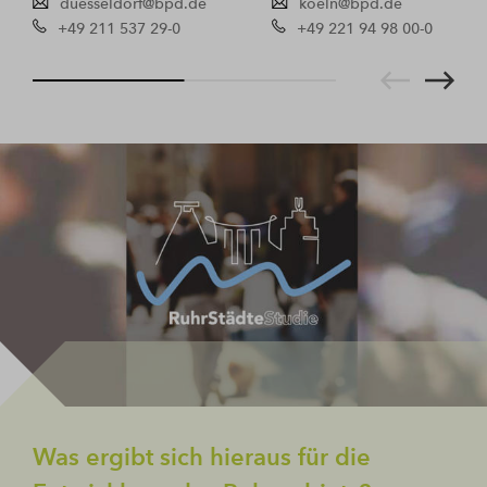
duesseldorf@bpd.de
koeln@bpd.de
+49 211 537 29-0
+49 221 94 98 00-0
Was ergibt sich hieraus für die