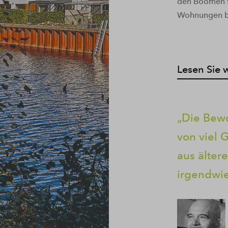
den Boomen f
Wohnungen b
Lesen Sie 
Die Bewo
von viel 
aus älter
irgendwie