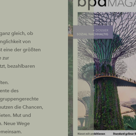
ganz gleich, ob
nglichkeit von
t eine der größten
e zur
tzt, bezahlbaren
ten.
ente des
elgruppengerechte
utzen die Chancen,
ieten. Mut und
en. Neue Wege
gemeinsam.