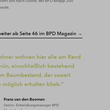
ührt uns nach Goirle, wo BPD knapp 200
aute.
weiter ab Seite 46 im BPD Magazin →
hner wohnen hier alle am Rand
Grün, einschließlich bestehend
em Baumbestand, der soweit
 möglich erhalten blieb.
Frans van den Boomen
Senior- Entwicklungsmanager BPD