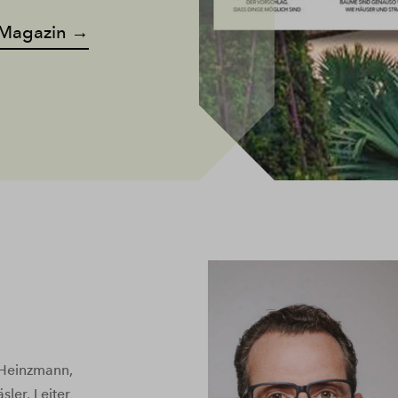
D Magazin →
 Heinzmann,
ler, Leiter