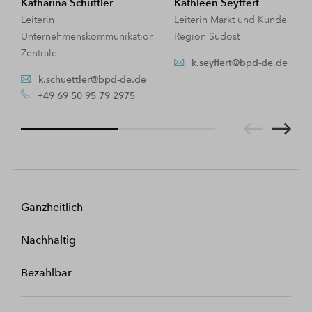
Katharina Schüttler
Kathleen Seyffert
Leiterin
Leiterin Markt und Kunde
Unternehmenskommunikation
Region Südost
Zentrale
k.seyffert@bpd-de.de
k.schuettler@bpd-de.de
+49 69 50 95 79 2975
Ganzheitlich
Nachhaltig
Bezahlbar