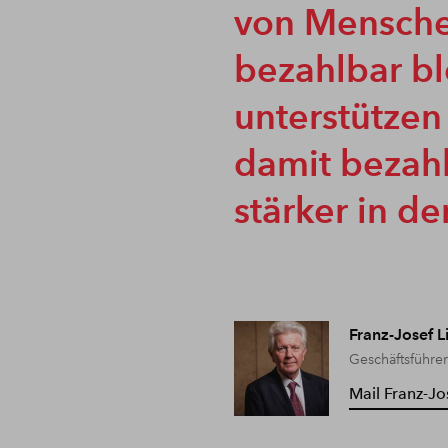
von Mensche
bezahlbar bl
unterstütze
damit bezah
stärker in de
Franz-Josef L
Geschäftsführe
Mail Franz-Jo