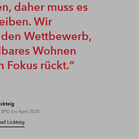
n, daher muss es
eiben. Wir
n den Wettbewerb,
lbares Wohnen
n Fokus rückt.
ickteig
r BPD bis April 2025
sef Lickteig