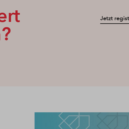
ert
Jetzt regis
n?