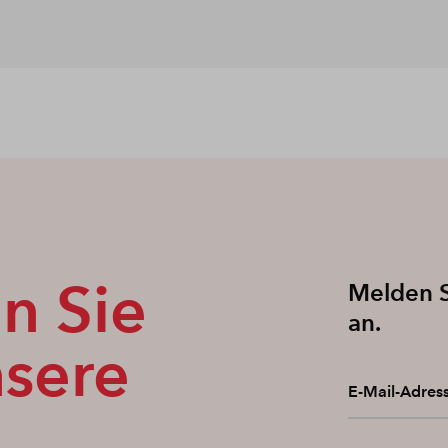
n Sie
Melden S
an.
nsere
E-Mail-Adres