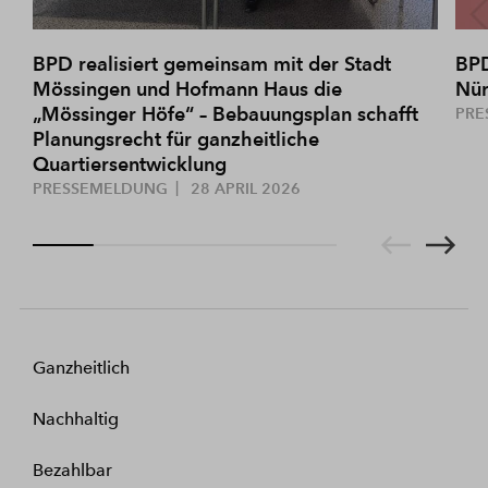
BPD realisiert gemeinsam mit der Stadt
BPD
Mössingen und Hofmann Haus die
Nür
„Mössinger Höfe“ – Bebauungsplan schafft
PRE
Planungsrecht für ganzheitliche
Quartiersentwicklung
PRESSEMELDUNG
28 APRIL 2026
Ganzheitlich
Nachhaltig
Bezahlbar