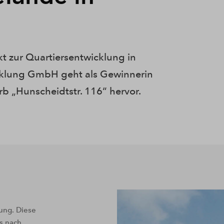
kt zur Quartiersentwicklung in
klung GmbH geht als Gewinnerin
 „Hunscheidtstr. 116“ hervor.
ung. Diese
s nach