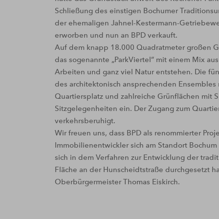
Schließung des einstigen Bochumer Traditions
der ehemaligen Jahnel-Kestermann-Getriebewe
erworben und nun an BPD verkauft.
Auf dem knapp 18.000 Quadratmeter großen Gr
das sogenannte „ParkViertel“ mit einem Mix au
Arbeiten und ganz viel Natur entstehen. Die fü
des architektonisch ansprechenden Ensembles
Quartiersplatz und zahlreiche Grünflächen mit S
Sitzgelegenheiten ein. Der Zugang zum Quartie
verkehrsberuhigt.
Wir freuen uns, dass BPD als renommierter Proj
Immobilienentwickler sich am Standort Bochum
sich in dem Verfahren zur Entwicklung der tradi
Fläche an der Hunscheidtstraße durchgesetzt ha
Oberbürgermeister Thomas Eiskirch.