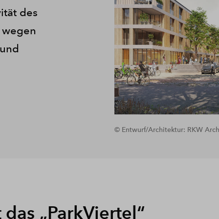
vität des
ch wegen
 und
© Entwurf/Architektur: RKW Archi
 das „ParkViertel“