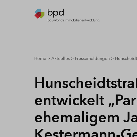
breadcrumbs.youarehere
Home
Aktuelles
Pressemeldungen
Hunscheidt
Hunscheidtstr
entwickelt „Par
ehemaligem Ja
Kestermann-Ge