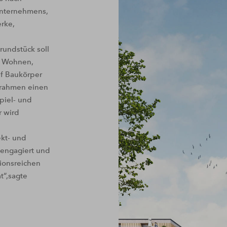
unternehmens,
rke,
undstück soll
s Wohnen,
nf Baukörper
 rahmen einen
piel- und
r wird
ekt- und
 engagiert und
tionsreichen
t“,sagte