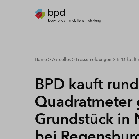
breadcrumbs.youarehere
Home
Aktuelles
Pressemeldungen
BPD kauft 
BPD kauft rund
Quadratmeter 
Grundstück in 
bei Regensbur