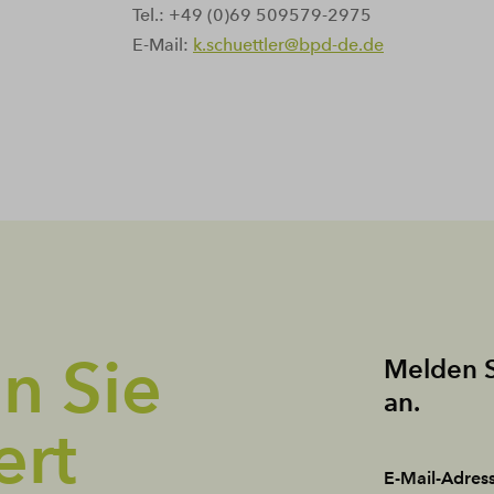
Tel.: +49 (0)69 509579-2975
E-Mail:
k.schuettler@bpd-de.de
n Sie
Melden S
an.
ert
E-Mail-Adres