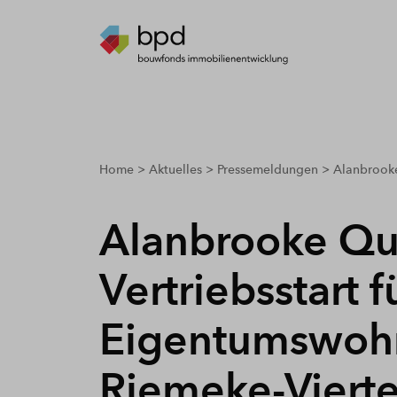
breadcrumbs.youarehere
Home
Aktuelles
Pressemeldungen
Alanbrooke 
Alanbrooke Qua
Vertriebsstart 
Eigentumswoh
Riemeke-Vierte