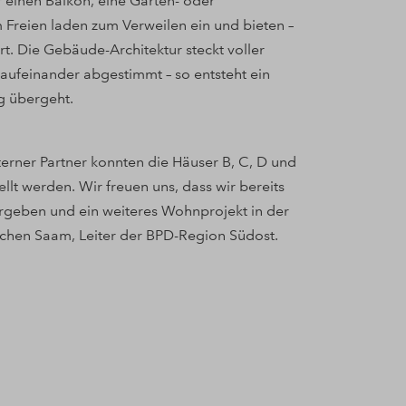
 einen Balkon, eine Garten- oder
m Freien laden zum Verweilen ein und bieten –
. Die Gebäude-Architektur steckt voller
 aufeinander abgestimmt – so entsteht ein
ng übergeht.
rner Partner konnten die Häuser B, C, D und
ellt werden. Wir freuen uns, dass wir bereits
geben und ein weiteres Wohnprojekt in der
Jochen Saam, Leiter der BPD-Region Südost.