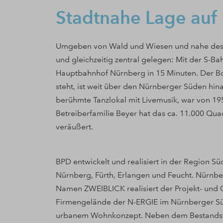
Stadtnahe Lage au
Umgeben von Wald und Wiesen und nahe des 
und gleichzeitig zentral gelegen: Mit der S-B
Hauptbahnhof Nürnberg in 15 Minuten. Der 
steht, ist weit über den Nürnberger Süden hina
berühmte Tanzlokal mit Livemusik, war von 195
Betreiberfamilie Beyer hat das ca. 11.000 Q
veräußert.
BPD entwickelt und realisiert in der Region S
Nürnberg, Fürth, Erlangen und Feucht. Nürnber
Namen ZWEIBLICK realisiert der Projekt- und
Firmengelände der N-ERGIE im Nürnberger Süd
urbanem Wohnkonzept. Neben dem Bestandstu