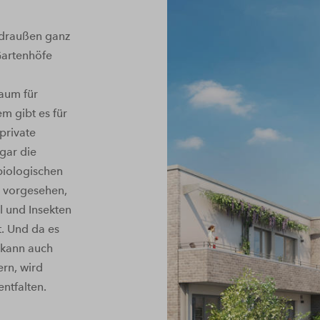
 draußen ganz
Gartenhöfe
Raum für
m gibt es für
private
gar die
biologischen
n vorgesehen,
l und Insekten
. Und da es
 kann auch
rn, wird
ntfalten.