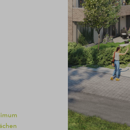
inimum
lächen