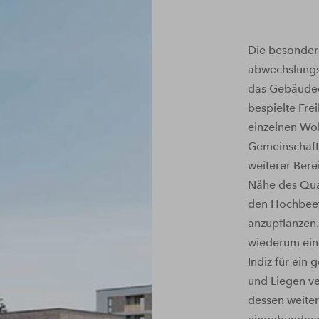
Die besonder
abwechslungsr
das Gebäudee
bespielte Fre
einzelnen Wo
Gemeinschaft
weiterer Ber
Nähe des Quar
den Hochbeet
anzupflanzen.
wiederum eine
Indiz für ein 
und Liegen ve
dessen weiter