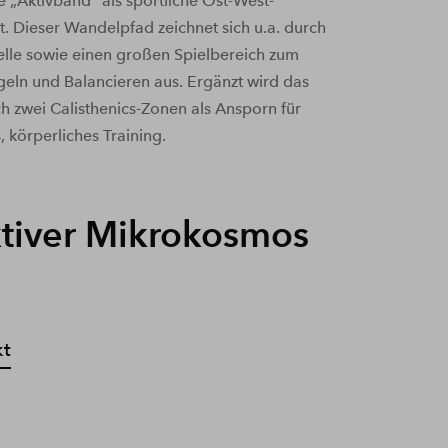
„Aktivband“ als sportliche Ost-West-
t. Dieser Wandelpfad zeichnet sich u.a. durch
elle sowie einen großen Spielbereich zum
geln und Balancieren aus. Ergänzt wird das
 zwei Calisthenics-Zonen als Ansporn für
 körperliches Training.
ktiver Mikrokosmos
kt