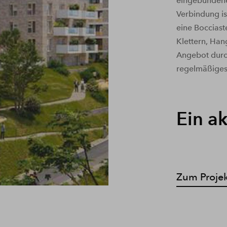
eingebundene 
Verbindung is
eine Bocciast
Klettern, Han
Angebot durch
regelmäßiges,
Ein a
Zum Proje