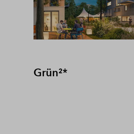
Grün²*