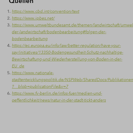
Quellen
https://www.cbd.int/convention/text
https://www.ipbes.net/
https://www.umweltbundesamt.de/themen/landwirtschaft/umwel
der-landwirtschaft/bodenbearbeitung#folgen-der-
bodenbearbeitung
https://ec.europa.eu/info/law/better-regulation/have-your-
say/initiatives/13350-Bodengesundheit-Schutz-nachhaltige-
Bewirtschaftung-und-Wiederherstellung-von-Boden-in-der-
EU_de
https://www.nationale-
stadtentwicklungspolitik.de/NSPWeb/SharedDocs/Publikationen
?__blob=publicationFile&v=7
https://www.fv-berlin.de/infos-fuer/medien-und-
oeffentlichkeit/news/natur-in-der-stadt-tickt-anders