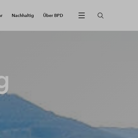
ar
Nachhaltig
Über BPD
g