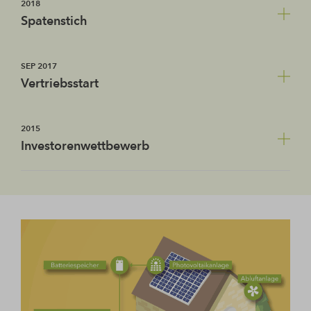
2018
Damit sind alle 28 Eigentumswohnungen im Projekt
Spatenstich
„Solar Living“ ausverkauft.
Mit dem Spatenstich fällt der Startschuss für den Bau
SEP 2017
des AktivPlus-Projektes „Solar Living“.
Vertriebsstart
Am 30.09.2017 startet der Vertrieb des
2015
Energieprojekts „Solar Living“ Eislingen mit
Investorenwettbewerb
insgesamt 28 Wohneinheiten.
Eislingen schreibt einen Investorenwettbewerb für
das städtische Grundstück aus, das für innovativen
Wohnungsbau vorgesehen ist. BPD arbeitet mit dem
Gewinner, dem Stuttgarter Büro Böhme-Hilse,
zusammen.