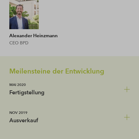
Alexander Heinzmann
CEO BPD
Meilensteine der Entwicklung
MAI 2020
Fertigstellung
Alle 28 Eigentumswohnungen werden an die
NOV 2019
glücklichen Erwerber übergeben und „Solar Living“
Ausverkauf
ist damit fertiggestellt.
Der letzte notarielle Kaufvertrag wird beurkundet.