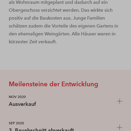
als Wohnraum mitgeplant und dadurch auf ein
Obergeschoss verzichtet werden. Das wirkte sich
positiv auf die Baukosten aus. Junge Familien
schätzen zudem die Vorteile des eigenen Gartens in
den ehemaligen Weingärten. Alle Häuser waren in
kürzester Zeit verkauft.
Meilensteine der Entwicklung
NOV 2020
Ausverkauf
Das letzte Doppelhaus im 4. und letzten
SEP 2020
Baubabschnitt ist veräußert und damit das gesamte
3. Bauabschnitt abverkauft