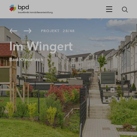
PROJEKT
28/48
Im Wingert
Bad Kreuznach