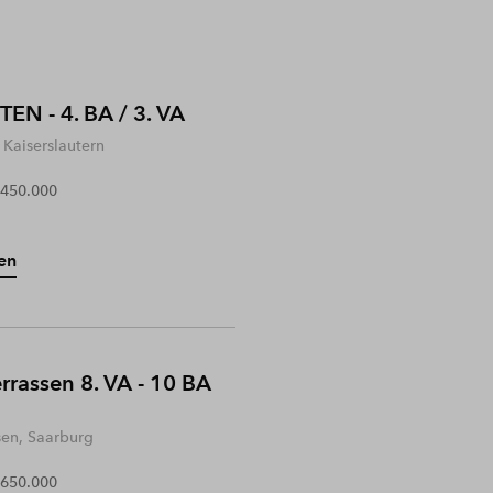
EN - 4. BA / 3. VA
Kaiserslautern
 450.000
en
rrassen 8. VA - 10 BA
sen, Saarburg
 650.000