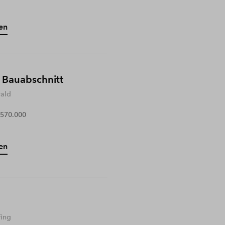
en
 Bauabschnitt
wald
 570.000
en
fing