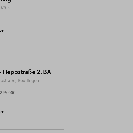
 Köln
en
- Heppstraße 2. BA
ppstraße, Reutlingen
 895.000
en