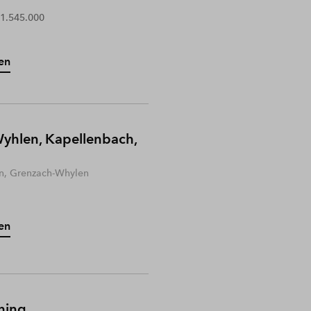
 1.545.000
en
yhlen, Kapellenbach,
n, Grenzach-Whylen
en
hing