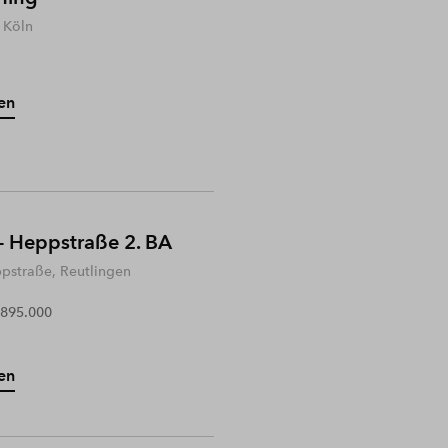
 Köln
en
- Heppstraße 2. BA
ppstraße, Reutlingen
 895.000
en