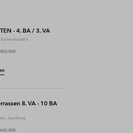
EN - 4. BA / 3. VA
Kaiserslautern
 450.000
en
rrassen 8. VA - 10 BA
sen, Saarburg
 650.000