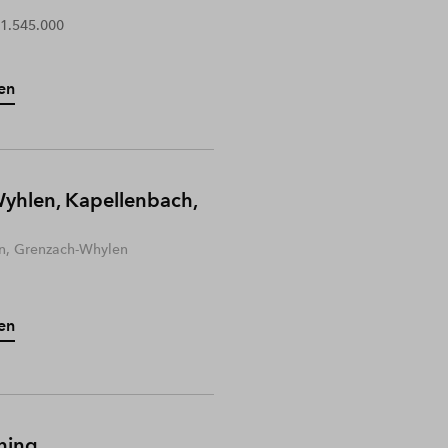
 1.545.000
en
yhlen, Kapellenbach,
n, Grenzach-Whylen
en
hing