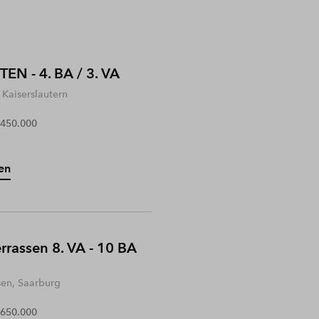
EN - 4. BA / 3. VA
Kaiserslautern
 450.000
en
rrassen 8. VA - 10 BA
sen, Saarburg
 650.000