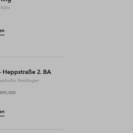
 Köln
en
- Heppstraße 2. BA
ppstraße, Reutlingen
 895.000
en