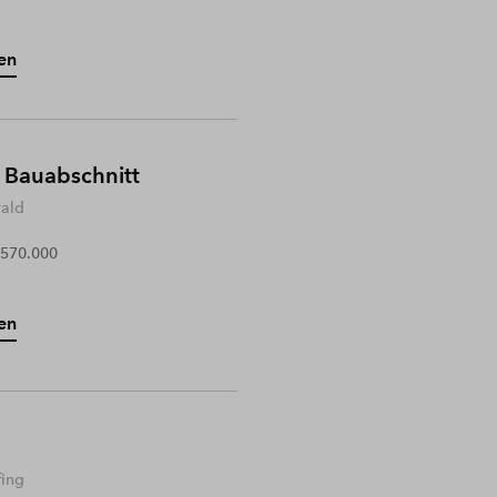
en
 Bauabschnitt
wald
 570.000
en
fing