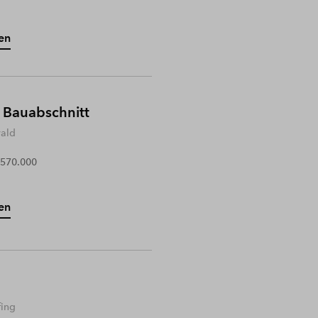
en
 Bauabschnitt
wald
 570.000
en
fing