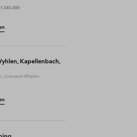
 1.545.000
en
yhlen, Kapellenbach,
n, Grenzach-Whylen
en
hing