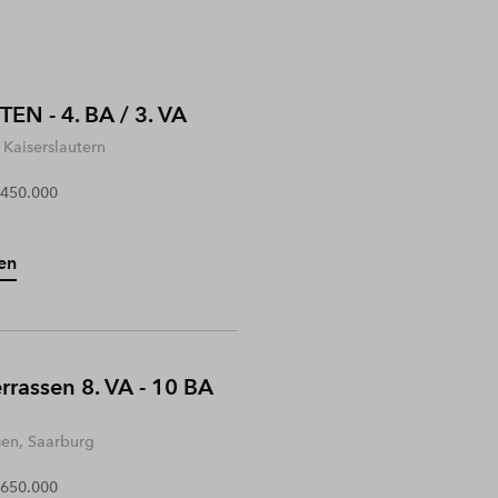
EN - 4. BA / 3. VA
Kaiserslautern
 450.000
en
rrassen 8. VA - 10 BA
sen, Saarburg
 650.000