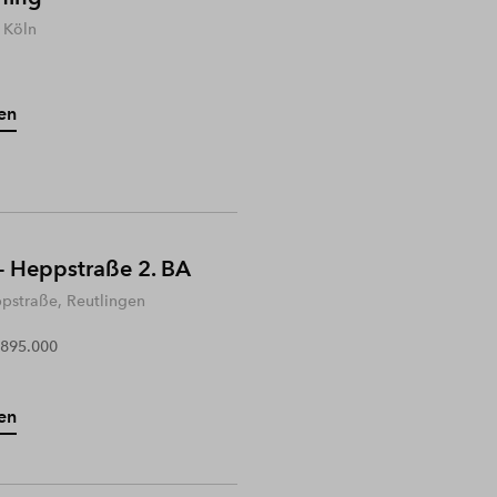
 Köln
en
- Heppstraße 2. BA
ppstraße, Reutlingen
 895.000
en