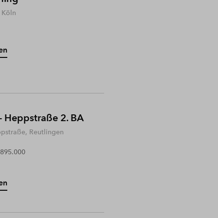
 Köln
en
- Heppstraße 2. BA
ppstraße, Reutlingen
 895.000
en