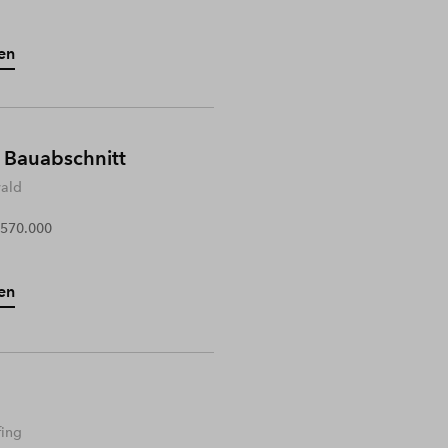
en
 Bauabschnitt
wald
 570.000
en
fing