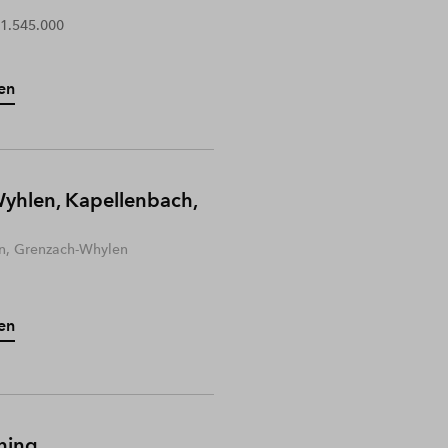
 1.545.000
en
yhlen, Kapellenbach,
n, Grenzach-Whylen
en
hing