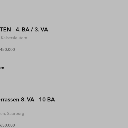
EN - 4. BA / 3. VA
Kaiserslautern
 450.000
en
rrassen 8. VA - 10 BA
sen, Saarburg
 650.000