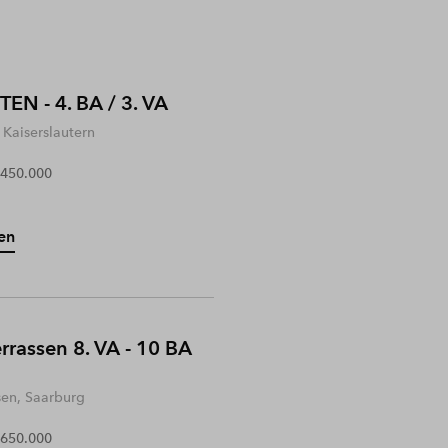
EN - 4. BA / 3. VA
Kaiserslautern
 450.000
en
rrassen 8. VA - 10 BA
sen, Saarburg
 650.000