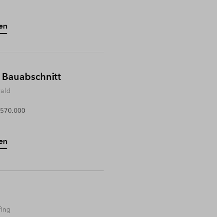
en
 Bauabschnitt
wald
 570.000
en
fing