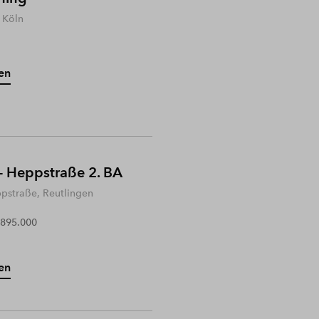
 Köln
en
- Heppstraße 2. BA
ppstraße, Reutlingen
 895.000
en