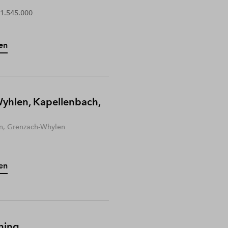
 1.545.000
en
yhlen, Kapellenbach,
n, Grenzach-Whylen
en
hing