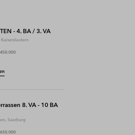
EN - 4. BA / 3. VA
Kaiserslautern
 450.000
en
rrassen 8. VA - 10 BA
sen, Saarburg
 650.000