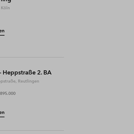
 Köln
en
- Heppstraße 2. BA
ppstraße, Reutlingen
 895.000
en