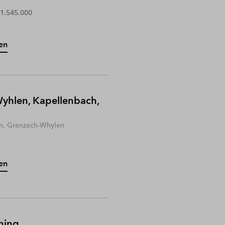
 1.545.000
en
yhlen, Kapellenbach,
n, Grenzach-Whylen
en
hing