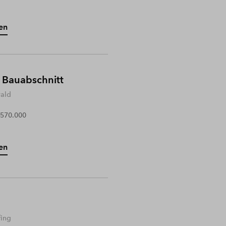
en
 Bauabschnitt
wald
 570.000
en
fing