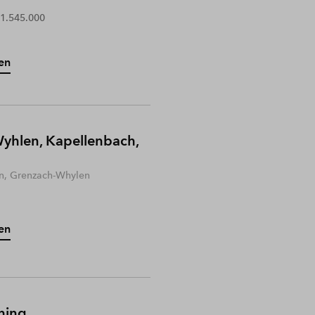
 1.545.000
en
yhlen, Kapellenbach,
n, Grenzach-Whylen
en
hing