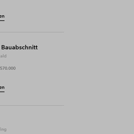
en
 Bauabschnitt
wald
 570.000
en
fing