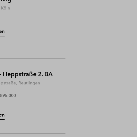
 Köln
en
- Heppstraße 2. BA
ppstraße, Reutlingen
 895.000
en