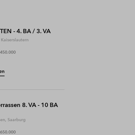
EN - 4. BA / 3. VA
Kaiserslautern
 450.000
en
rrassen 8. VA - 10 BA
sen, Saarburg
 650.000