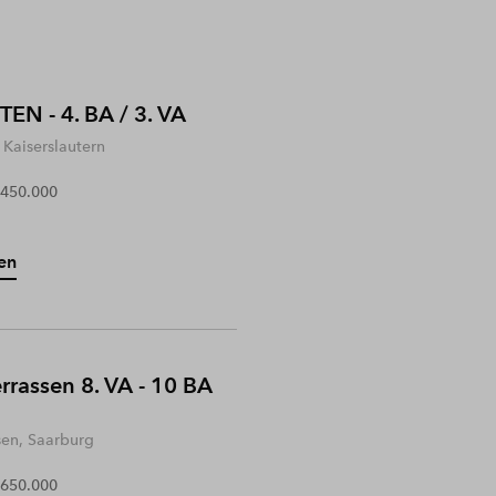
EN - 4. BA / 3. VA
Kaiserslautern
 450.000
en
rrassen 8. VA - 10 BA
sen, Saarburg
 650.000