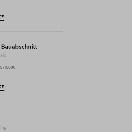
en
 Bauabschnitt
wald
 570.000
en
fing