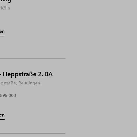
 Köln
en
- Heppstraße 2. BA
ppstraße, Reutlingen
 895.000
en