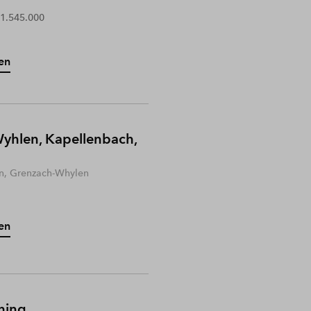
 1.545.000
en
yhlen, Kapellenbach,
n, Grenzach-Whylen
en
hing