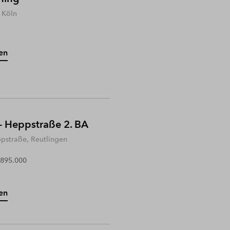
 Köln
en
- Heppstraße 2. BA
ppstraße, Reutlingen
 895.000
en