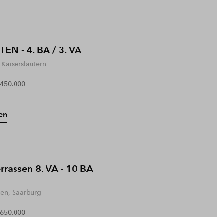
EN - 4. BA / 3. VA
Kaiserslautern
 450.000
en
rrassen 8. VA - 10 BA
sen, Saarburg
 650.000