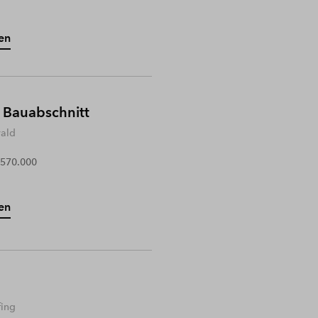
en
 Bauabschnitt
wald
 570.000
en
fing