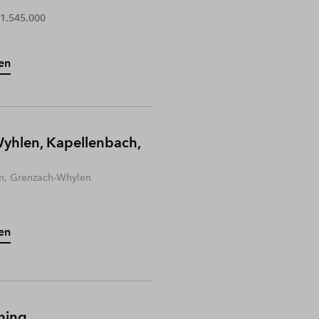
 1.545.000
en
yhlen, Kapellenbach,
n, Grenzach-Whylen
en
hing