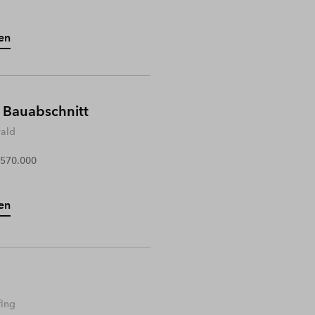
en
 Bauabschnitt
wald
 570.000
en
fing