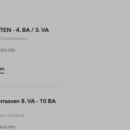
EN - 4. BA / 3. VA
Kaiserslautern
 450.000
en
rrassen 8. VA - 10 BA
sen, Saarburg
 650.000