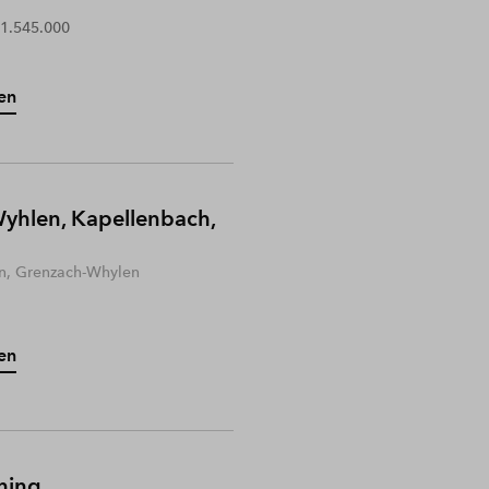
 1.545.000
en
yhlen, Kapellenbach,
n, Grenzach-Whylen
en
hing