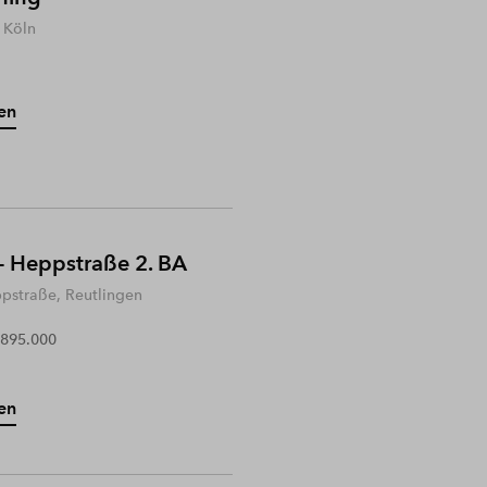
 Köln
en
- Heppstraße 2. BA
ppstraße, Reutlingen
 895.000
en