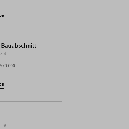
en
 Bauabschnitt
wald
 570.000
en
fing