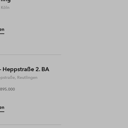
 Köln
en
- Heppstraße 2. BA
ppstraße, Reutlingen
 895.000
en