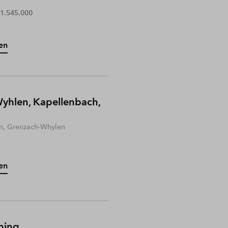
 1.545.000
en
yhlen, Kapellenbach,
n, Grenzach-Whylen
en
hing