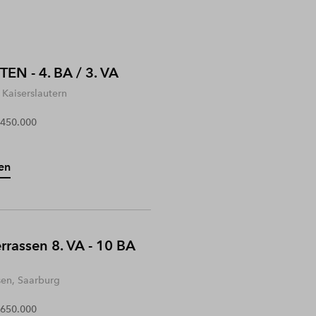
EN - 4. BA / 3. VA
Kaiserslautern
 450.000
en
rrassen 8. VA - 10 BA
sen, Saarburg
 650.000