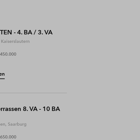
EN - 4. BA / 3. VA
Kaiserslautern
 450.000
en
rrassen 8. VA - 10 BA
sen, Saarburg
 650.000