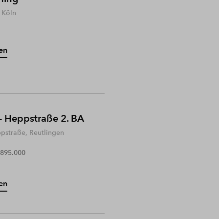
 Köln
en
- Heppstraße 2. BA
ppstraße, Reutlingen
 895.000
en