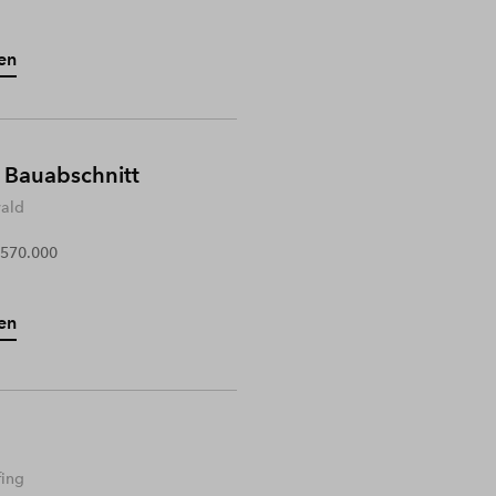
en
 Bauabschnitt
wald
 570.000
en
fing