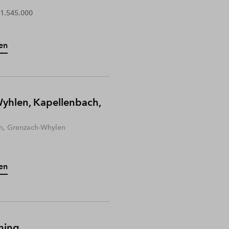
 1.545.000
en
yhlen, Kapellenbach,
n, Grenzach-Whylen
en
hing