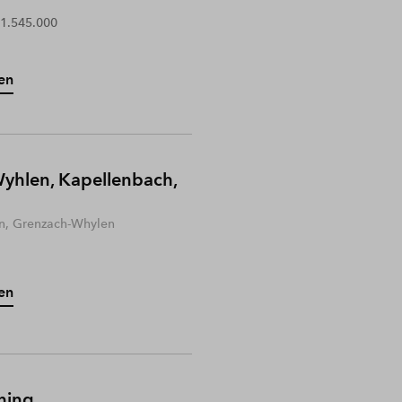
 1.545.000
en
yhlen, Kapellenbach,
n, Grenzach-Whylen
en
hing