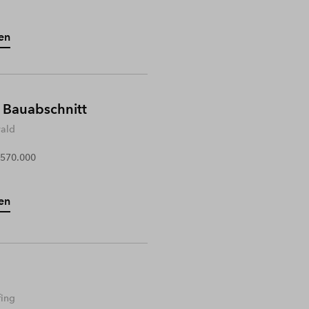
en
 Bauabschnitt
wald
 570.000
en
fing