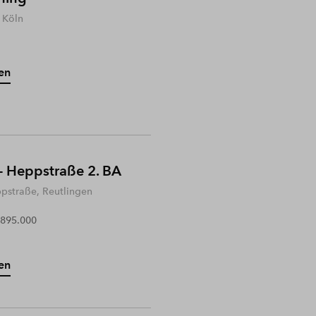
 Köln
en
- Heppstraße 2. BA
ppstraße, Reutlingen
 895.000
en