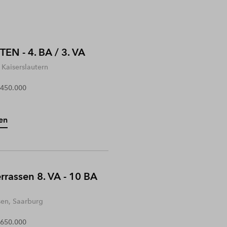
EN - 4. BA / 3. VA
Kaiserslautern
 450.000
en
rrassen 8. VA - 10 BA
sen, Saarburg
 650.000