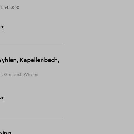
 1.545.000
en
yhlen, Kapellenbach,
n, Grenzach-Whylen
en
hing