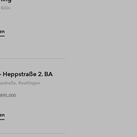
 Köln
en
- Heppstraße 2. BA
ppstraße, Reutlingen
 895.000
en