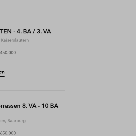
EN - 4. BA / 3. VA
Kaiserslautern
 450.000
en
rrassen 8. VA - 10 BA
sen, Saarburg
 650.000