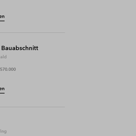
en
 Bauabschnitt
wald
 570.000
en
fing