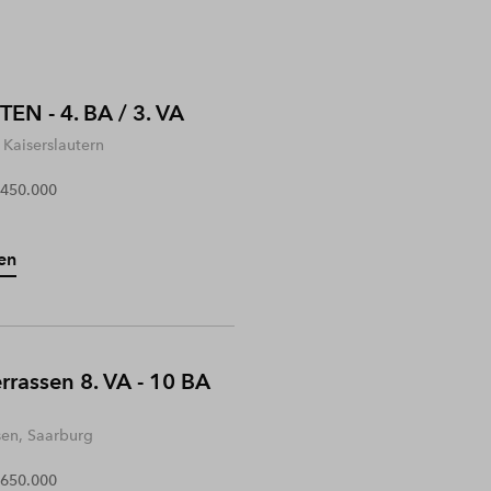
EN - 4. BA / 3. VA
Kaiserslautern
 450.000
en
rrassen 8. VA - 10 BA
sen, Saarburg
 650.000