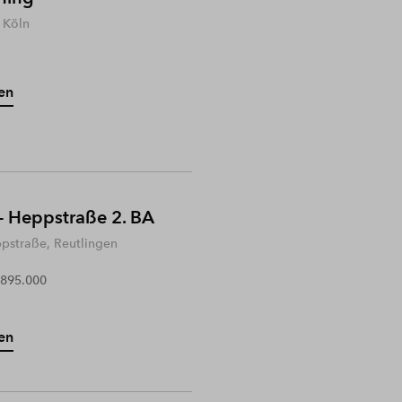
 Köln
en
- Heppstraße 2. BA
ppstraße, Reutlingen
 895.000
en