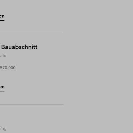
en
 Bauabschnitt
wald
 570.000
en
fing