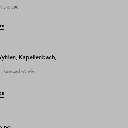
 1.545.000
en
yhlen, Kapellenbach,
n, Grenzach-Whylen
en
hing