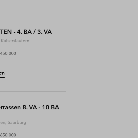
EN - 4. BA / 3. VA
Kaiserslautern
 450.000
en
rrassen 8. VA - 10 BA
sen, Saarburg
 650.000