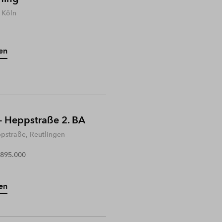
 Köln
en
- Heppstraße 2. BA
ppstraße, Reutlingen
 895.000
en