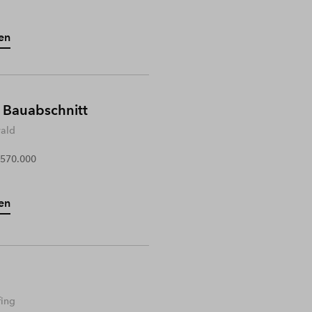
en
 Bauabschnitt
wald
 570.000
en
fing