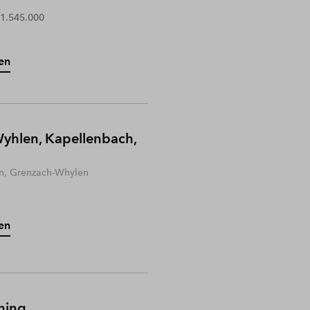
 1.545.000
en
yhlen, Kapellenbach,
n, Grenzach-Whylen
en
hing