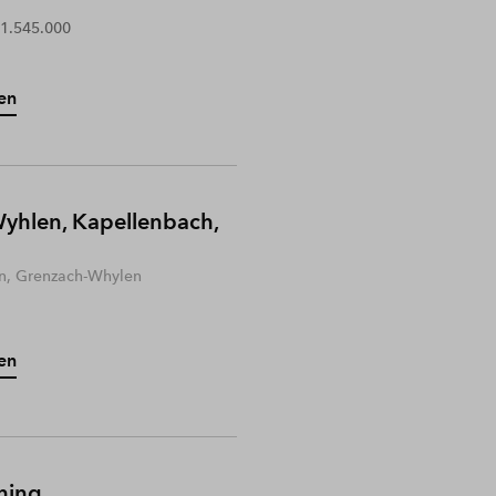
 1.545.000
en
yhlen, Kapellenbach,
n, Grenzach-Whylen
en
hing