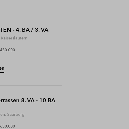
EN - 4. BA / 3. VA
Kaiserslautern
 450.000
en
rrassen 8. VA - 10 BA
sen, Saarburg
 650.000