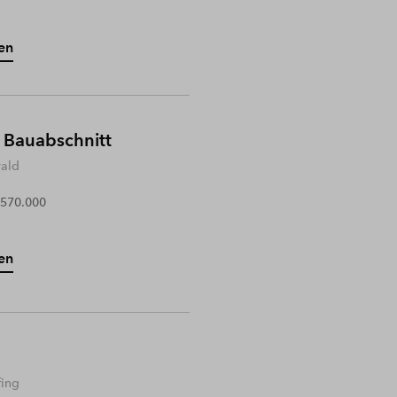
en
 Bauabschnitt
wald
 570.000
en
fing