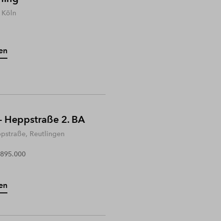
 Köln
en
- Heppstraße 2. BA
ppstraße, Reutlingen
 895.000
en