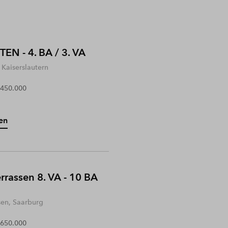
EN - 4. BA / 3. VA
Kaiserslautern
 450.000
en
rrassen 8. VA - 10 BA
sen, Saarburg
 650.000