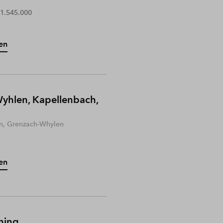
 1.545.000
en
yhlen, Kapellenbach,
n, Grenzach-Whylen
en
hing