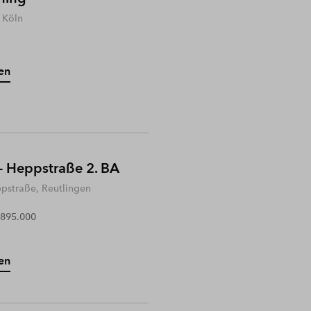
 Köln
en
- Heppstraße 2. BA
ppstraße, Reutlingen
 895.000
en