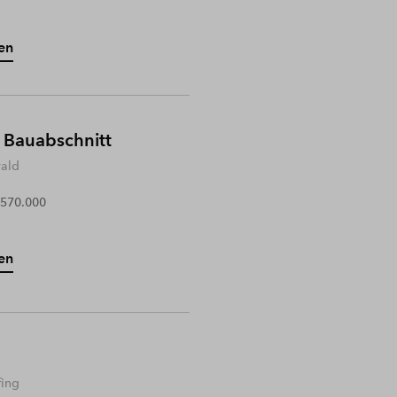
en
 Bauabschnitt
wald
 570.000
en
fing