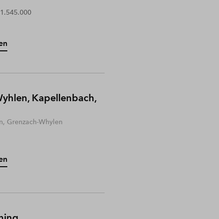
 1.545.000
en
yhlen, Kapellenbach,
n, Grenzach-Whylen
en
hing