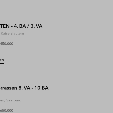
EN - 4. BA / 3. VA
Kaiserslautern
 450.000
en
rrassen 8. VA - 10 BA
sen, Saarburg
 650.000