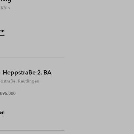
 Köln
en
- Heppstraße 2. BA
ppstraße, Reutlingen
 895.000
en