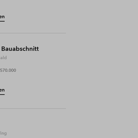
en
 Bauabschnitt
wald
 570.000
en
fing